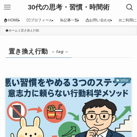
30代の思考・習慣・時間術
🏠HOME
👩‍⚕️プロフィール
📝記事一覧
📩お問い合わせ
⚖️ご利用
ホーム
置き換え行動
置き換え行動
– tag –
習慣術