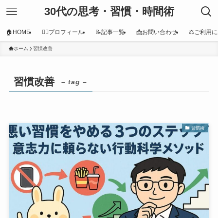
30代の思考・習慣・時間術
🏠HOME
👩‍⚕️プロフィール
📝記事一覧
📩お問い合わせ
⚖️ご利用
ホーム
習慣改善
習慣改善
– tag –
習慣術