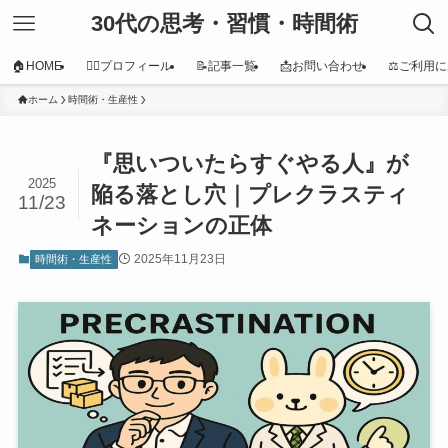
30代の思考・習慣・時間術
🏠HOME
👩‍⚕️プロフィール
📝記事一覧
📩お問い合わせ
⚖️ご利用
ホーム
時間術・生産性
『思いついたらすぐやる人』が
2025
陥る落とし穴｜プレクラスティ
11/23
ネーションの正体
2025年11月23日
時間術・生産性