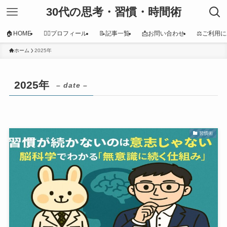
30代の思考・習慣・時間術
🏠HOME
👩‍⚕️プロフィール
📝記事一覧
📩お問い合わせ
⚖️ご利用
ホーム
2025年
2025年
– date –
習慣術